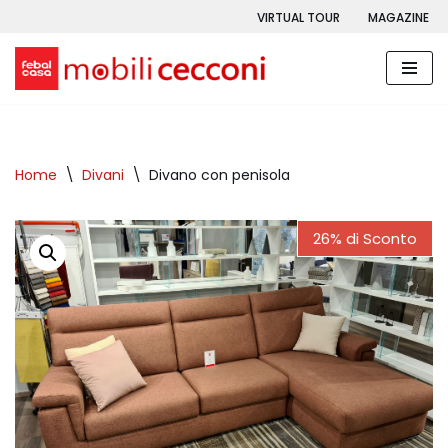
VIRTUAL TOUR
MAGAZINE
Vai
al
contenuto
Home
\
Divani
\
Divano con penisola
26% di Sconto